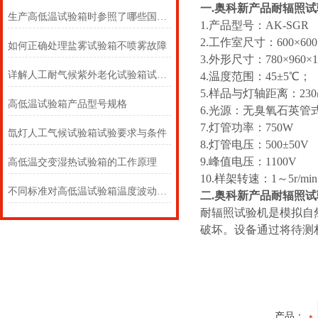
一.奥科新产品耐辐照
生产高低温试验箱时参照了哪些国家标准？
1.产品型号：AK-SGR
2.工作室尺寸：600×600
如何正确处理盐雾试验箱不喷雾故障
3.外形尺寸：780×960×
详解人工耐气候紫外老化试验箱试验程序（上）
4.温度范围：45±5℃；
5.样品与灯轴距离：23
高低温试验箱产品型号规格
6.光源：无臭氧石英管
7.灯管功率：750W
氙灯人工气候试验箱试验要求与条件
8.灯管电压：500±50V
9.峰值电压：1100V
高低温交变湿热试验箱的工作原理
10.样架转速：1～5r/min
不同标准对高低温试验箱温度波动度的定义
二.奥科新产品耐辐照
耐辐照试验机是模拟自
破坏。设备通过将待测
产品：