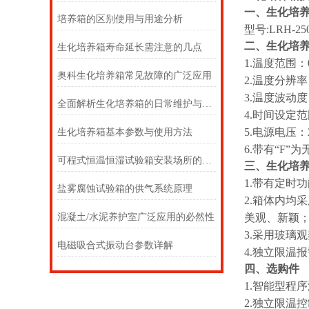
一、
生化培
培养箱的区别使用与用途分析
型号:LRH-25
二、
生化培
生化培养箱寿命延长需注意的几点
1.温度范围：
奥科生化培养箱常见故障的广泛应用
2.温度分辨率
3.温度波动度
全面解析生化培养箱的日常维护与保养
4.时间设定范围：
5.电源电压：2
生化培养箱基本参数与使用方法
6.带有“F
可程式恒温恒湿试验箱安装场所的注意事项
三、
生化培
1.带有定时
盐雾腐蚀试验箱的供气系统原理
2.箱体内均
混凝土/水泥养护室广泛应用的必然性
美观、新颖
3.采用玻璃
电磁吸合式振动台参数详解
4.独立限温
四、选购件
1.智能型程
2.独立限温