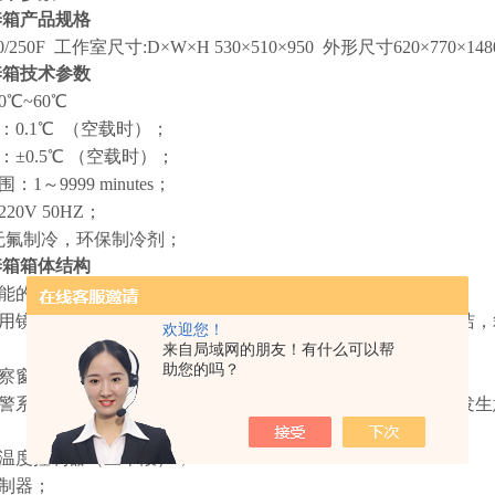
养箱
产品规格
0/250F 工作室尺寸:D×W×H 530×510×950 外形尺寸620×770×148
养箱
技术参数
0℃~60℃
：0.1℃ （空载时）；
：±0.5℃ （空载时）；
1～9999 minutes；
20V 50HZ；
”为无氟制冷，环保制冷剂；
养箱
箱体结构
功能的数字显示微电脑温度控制器，控温精确可靠；
采用镜面不锈钢材料，运用氩弧焊制作而成，半圆弧四角易清洁
欢迎您！
；
来自局域网的朋友！有什么可以帮
助您的吗？
观察窗，观察方便明了；
报警系统，超过限制温度即自动中断，保证实验安全运行，不发
序温度控制器（三十段）；
控制器；