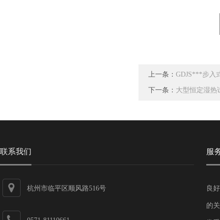
上一条：
GDJS***
下一条：
大型恒定湿热
联系我们
服
杭州市临平区顺风路516号
良好
的关