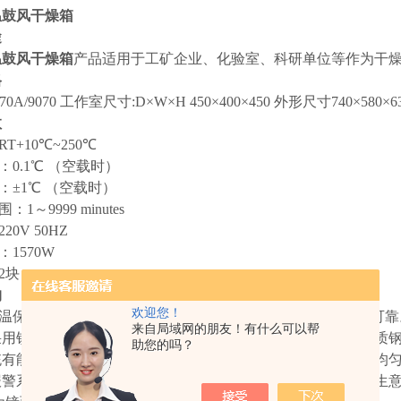
温鼓风干燥箱
途
温鼓风干燥箱
产品适用于工矿企业、化验室、科研单位等作为干
格
70A/9070 工作室尺寸:D×W×H 450×400×450 外形尺寸740×580×6
数
T+10℃~250℃
：0.1℃ （空载时）
：±1℃ （空载时）
1～9999 minutes
20V 50HZ
：1570W
2块
构
欢迎您！
控温保护、带有定时功能的数字显示微电脑控制器，控温精确可靠
来自局域网的朋友！有什么可以帮
均采用镜面不锈钢或拉丝板材料氩弧焊制作而成，箱体外采用优质
助您的吗？
系统有能在高温下连续运转的风机和合适风道组成，工作室温度均
温报警系统，超过限制温度即自动中断，保证实验安全运行不发生