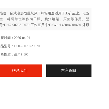
描述：台式电热恒温鼓风干燥箱用途适用于工矿企业、化验
室、科研单位等作为干燥、烘焙熔蜡、灭菌等作用。型
号:DHG-9070A/9070 工作室尺寸:D×W×H 450×400×450 外形
尺寸740×580×630
新时间：2026-04-01
品型号：DHG-9070A/9070
厂商性质：生产厂家
联系我们
留言询价