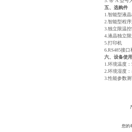
5. 带‘A
五、选购件
1.智能型液
2.智能型程
3.独立限温
4.液晶独立
5.打印机
6.RS485
六、
设备使
1.环境温度：
2.环境湿度：
3.性能参数
您的