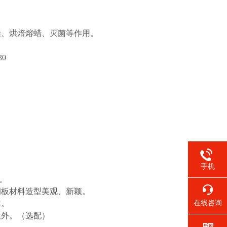
燥、烘焙熔蜡、灭菌等作用。
30
手机
。
钢板材料造型美观、新颖。
匀。
在线咨询
意外。（选配）