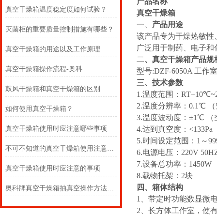
产品名称
真空干燥箱温度稳定度如何试验？
真空干燥箱
一、
产品用途
灭菌柜的重要质量控制措施有哪些？
该产品专为干燥热敏性
广泛用于制药、电子和
真空干燥箱的用途以及工作原理
二
、真空干燥箱产品规
真空干燥箱操作流程-奥科
型号:DZF-6050A 工作室
三、技术参数
鼓风干燥箱和真空干燥箱的区别
1.温度范围：RT+10℃~
2.温度分辨率：0.1℃ 
如何使用真空干燥箱？
3.温度波动度：±1℃ 
真空干燥箱使用时应注意哪些事项
4.达到真空度：<133Pa
5.时间设定范围：1～9999 
不可不知道的真空干燥箱使用注意事项
6.电源电压：220V 50
7.设备总功率：1450W
真空干燥箱使用时应注意的事项
8.载物托架：2块
四、箱体结构
奥科牌真空干燥箱抽真空操作方法及箱体结构示意图
1、带定时功能数显微
2、长方体工作室，使