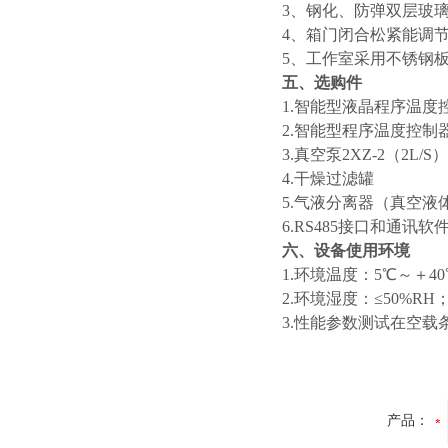
3、钢化、防弹双层玻
4、箱门闭合松紧能调
5、工作室采用不锈钢
五、选购件
1.智能型液晶程序温度
2.智能型程序温度控制
3.真空泵2XZ-2（2L/S）
4.干燥过滤罐
5.气液分离器（真空液
6.RS485接口和通讯软
六、设备使用环境
1.环境温度：5℃～＋40
2.环境湿度：≤50%RH
3.性能参数测试在空载
产品：