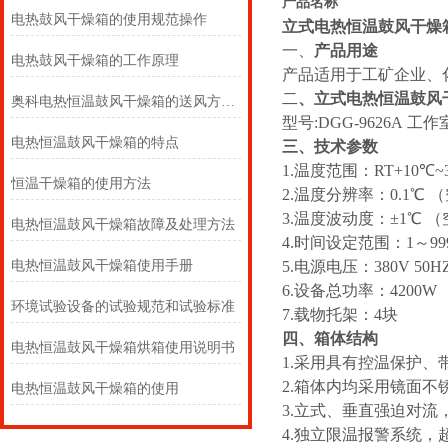
产品名称
电热鼓风干燥箱的使用规范操作
立式电热恒温鼓风干燥
一、
产品用途
电热鼓风干燥箱的工作原理
产品适用于工矿企业、
二
、
立式电热恒温鼓风
奥科电热恒温鼓风干燥箱的送风方式？
型号:DGG-9626A 工作室
电热恒温鼓风干燥箱的特点
三、
技术参数
1.温度范围：RT+10℃~
恒温干燥箱的使用方法
2.温度分辨率：0.1℃ 
3.温度波动度：±1℃ 
电热恒温鼓风干燥箱故障及处理方法
4.时间设定范围：1～9999 
电热恒温鼓风干燥箱使用手册
5.电源电压：380V 50H
6.设备总功率：4200W
环境试验设备的试验规范和试验标准
7.载物托架：4块
四、箱体结构
电热恒温鼓风干燥箱烘箱使用说明书
1.采用具有控温保护
2.箱体内均采用镜面
电热恒温鼓风干燥箱的使用
3.立式、垂直强迫对
4.独立限温报警系统