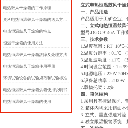
立式电热恒温鼓风干燥
电热鼓风干燥箱的工作原理
一、
产品用途
产品适用于工矿企业、
奥科电热恒温鼓风干燥箱的送风方式？
二
、
立式电热恒温鼓风
电热恒温鼓风干燥箱的特点
型号:DGG-9146A 工作室
三、
技术参数
恒温干燥箱的使用方法
1.温度范围：RT+10℃~
2.温度分辨率：0.1℃ 
电热恒温鼓风干燥箱故障及处理方法
3.温度波动度：±1℃ 
电热恒温鼓风干燥箱使用手册
4.时间设定范围：1～9999 
5.电源电压：220V 50
环境试验设备的试验规范和试验标准
6.设备总功率：2100W
7.载物托架：2块
电热恒温鼓风干燥箱烘箱使用说明书
四、箱体结构
1 采用具有控温保护
电热恒温鼓风干燥箱的使用
2. 箱体内均采用镜
3. 立式、垂直强迫对
4. 独立限温报警系