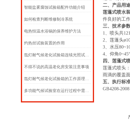
二、产品用
智能盐雾腐蚀试验箱配件功能介绍
莲蓬式喷水
件良好的工
如何检查判断维修制冷系统
三、技术参
电热恒温水浴锅的保养维护方法
1、喷头共121
2、莲蓬头ø10
灼热丝试验装置的作用
3、水压80~10
4、仰角0~45
氙灯耐气候老化试验箱连续光照试验的试验条件
四、
莲蓬式
不得不说的高温老化房安装注意事项
莲蓬式喷头：
雨滴的覆盖
氙灯耐气候老化试验箱的工作原理及注意事项
五、执行标
GB4208-200
多功能气候试验室在运行过程中需要注意哪些安全事项？