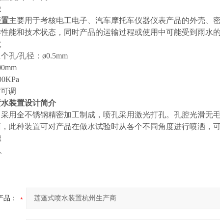
途
装置
主要用于考核电工电子、汽车摩托车仪器仪表产品的外壳、
作性能和技术状态，同时产品的运输过程或使用中可能受到雨水
数
个孔/孔径：ø0.5mm
0mm
0KPa
°可调
喷水装置
设计简介
采用全不锈钢精密加工制成，喷孔采用激光打孔。孔腔光滑无毛刺
面，此种装置可对产品在做水试验时从各个不同角度进行喷洒，
准
8、
产品：