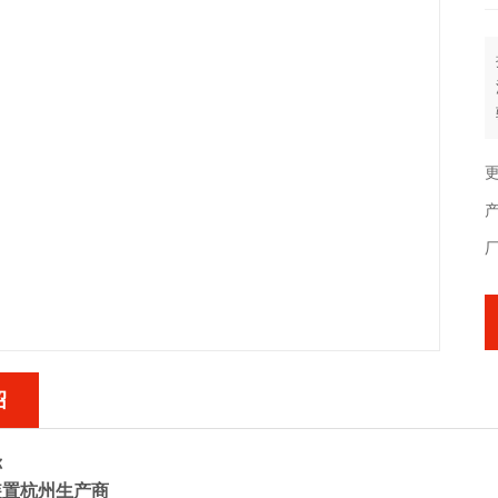
更
绍
称
装置杭州生产商