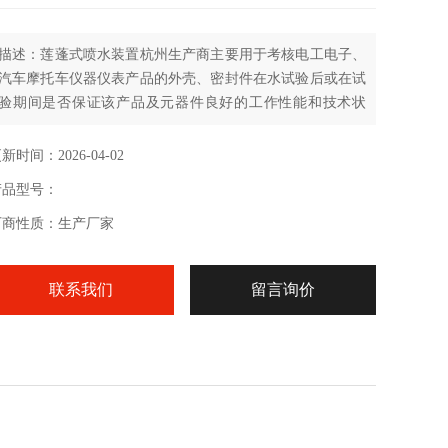
描述：莲蓬式喷水装置杭州生产商主要用于考核电工电子、
汽车摩托车仪器仪表产品的外壳、密封件在水试验后或在试
验期间是否保证该产品及元器件良好的工作性能和技术状
态，同时产品的运输过程或使用中可能受到雨水的影响，为
产品技术标准提供应用依据。
新时间：2026-04-02
产品型号：
厂商性质：生产厂家
联系我们
留言询价