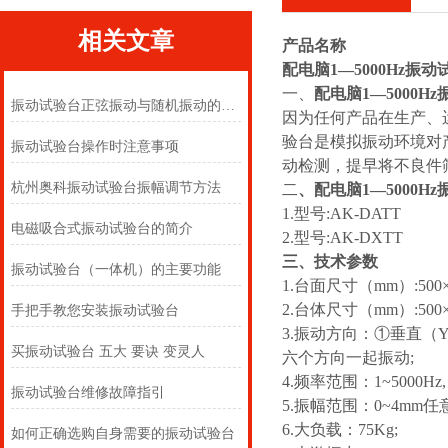
相关文章
产品名称
配电脑1—5000Hz振
一、
配电脑1—5000H
振动试验台正弦振动与随机振动的区别
因为任何产品在生产、
验台是模拟振动环境对
振动试验台操作时注意事项
动检测，提早将不良件
杭州奥科振动试验台振幅调节方法
二
、
配电脑1—5000H
1.型号:AK-DATT
电磁吸合式振动试验台的简介
2.型号:AK-DXTT
三、技术参数
振动试验台（一体机）的主要功能
1.台面尺寸（mm）:500×5
2.台体尺寸（mm）:50
手把手教您安装振动试验台
3.振动方向：①垂直
买振动试验台 五大 要诀 变灵人
六个方向一起振动;
4.频率范围：1~5000Hz
振动试验台维修故障指引
5.振幅范围：0~4mm任
6.大负载：75Kg;
如何正确选购自身需要的振动试验台