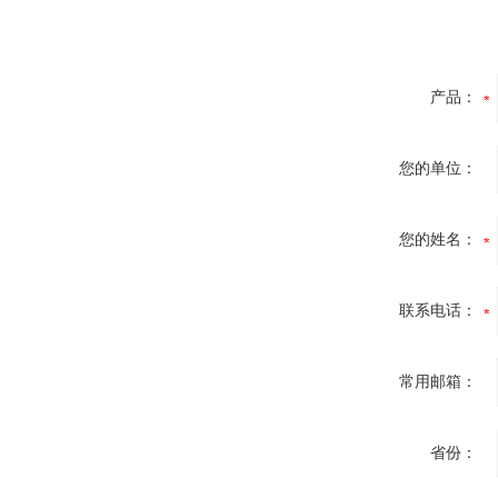
产品：
您的单位：
您的姓名：
联系电话：
常用邮箱：
省份：