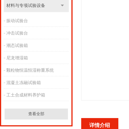
材料与专项试验设备
振动试验台
冲击试验台
潮态试验箱
尼龙增湿箱
颗粒物恒温恒湿称重系统
混凝土冻融试验箱
工土合成材料养护箱
查看全部
详情介绍