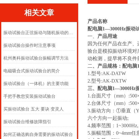
相关文章
产品名称
配电脑1—3000Hz振
振动试验台正弦振动与随机振动的区别
一、
产品用途
因为任何产品在生产、
振动试验台操作时注意事项
验台是模拟振动环境对
杭州奥科振动试验台振幅调节方法
动检测，提早将不良件
二
、
产品规格：
配电脑1
电磁吸合式振动试验台的简介
1.型号:AK-DATW
2.型号:AK-DXTW
振动试验台（一体机）的主要功能
三、
配电脑1—3000H
1.台面尺寸（mm）:500×5
手把手教您安装振动试验台
2.台体尺寸（mm）:50
买振动试验台 五大 要诀 变灵人
3.振动方向：①垂直
六个方向一起振动;
振动试验台维修故障指引
4.频率范围：1~3000Hz
5.振幅范围：0~4mm任
如何正确选购自身需要的振动试验台