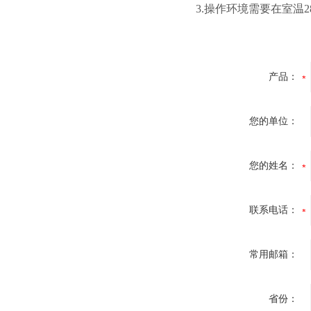
3.操作环境需要在室温
产品：
您的单位：
您的姓名：
联系电话：
常用邮箱：
省份：