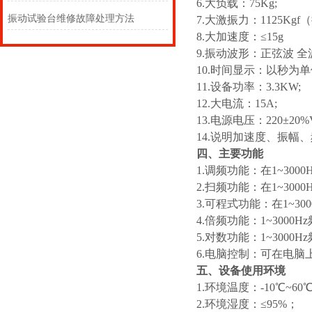
6.大负载：75Kg;
振动试验台维修故障处理方法
7.大激振力：1125Kgf
8.大加速度：≤15g
9.振动波形：正弦波 
10.时间显示：以秒为
11.设备功率：3.3KW;
12.大电流：15A;
13.电源电压：220±20
14.说明加速度、振幅、
四、主要功能
1.调频功能：在1~30
2.扫频功能：在1~3
3.可程式功能：在1~
4.倍频功能：1~30
5.对数功能：1~30
6.电脑控制：可在电
五、设备使用环境
1.环境温度：-10℃~60
2.环境湿度：≤95%；