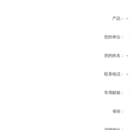
产品：
您的单位：
您的姓名：
联系电话：
常用邮箱：
省份：
详细地址：