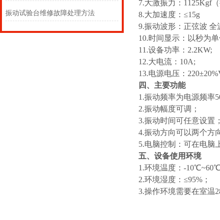
7.大激振力：1125Kgf
振动试验台维修故障处理方法
8.大加速度：≤15g
9.振动波形：正弦波 
10.时间显示：以秒为
11.设备功率：2.2KW;
12.大电流：10A;
13.电源电压：220±20
四、主要功能
1.振动频率为电源频率5
2.振动幅度可调；
3.振动时间可任意设置
4.振动方向可以两个
5.电脑控制：可在电
五、设备使用环境
1.环境温度：-10℃~60
2.环境湿度：≤95%；
3.操作环境需要在室温