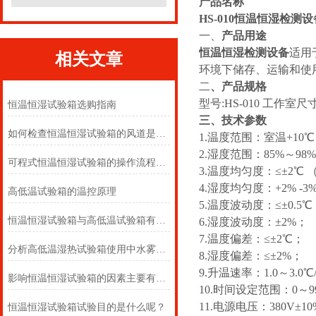
产品名称
HS-010恒温恒湿检测设
一、
产品用途
恒温恒湿检测设备
适用
相关文章
环境下储存、运输和使
二
、
产品规格
型号:HS-010 工作室尺寸:D
恒温恒湿试验箱选购指南
三、技术参数
如何检查恒温恒湿试验箱的风道是否堵塞？
1.温度范围：室温+10℃
2.湿度范围：85%～98%
可程式恒温恒湿试验箱的操作流程和使用规范
3.温度均匀度：≤±2℃
4.湿度均匀度：+2% -3
高低温试验箱的温控原理
5.温度波动度：≤±0.5
恒温恒湿试验箱与高低温试验箱有什么区别？
6.湿度波动度：±2%；
7.温度偏差：≤±2℃；
分析高低温湿热试验箱使用中水雾产生原因奥科
8.湿度偏差：≤±2%；
9.升温速率：1.0～3.0℃/
影响恒温恒湿试验箱的因素主要有哪些
10.时间设定范围：0～9
11.电源电压：380V±1
恒温恒湿试验箱试验目的是什么呢？