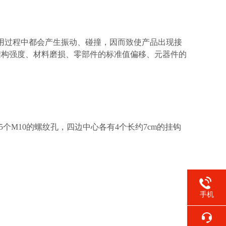
用过程中都会产生振动、碰撞，因而致使产品出现接
结构强度、材料磨损、零部件的标准值偏移、元器件的
面上有25个M10的螺纹孔，四边中心各有4个长约7cm的挂钩
手机