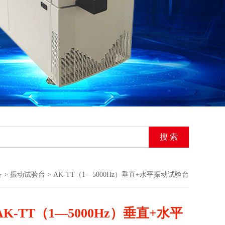
备
>
振动试验台
> AK-TT（1—5000Hz）垂直+水平振动试验台
AK-TT（1—5000Hz）垂直+水平