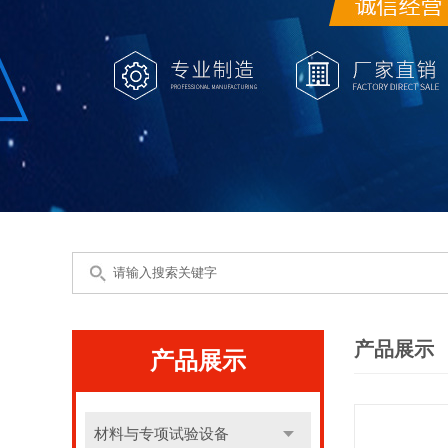
产品展示
产品展示
材料与专项试验设备