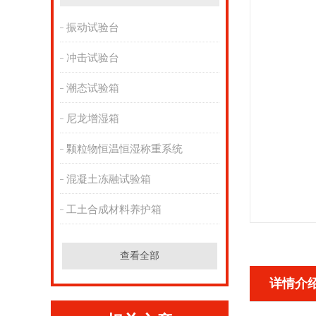
振动试验台
冲击试验台
潮态试验箱
尼龙增湿箱
颗粒物恒温恒湿称重系统
混凝土冻融试验箱
工土合成材料养护箱
查看全部
详情介