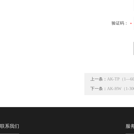
验证码：
上一条：
AK-TP（1—
下一条：
AK-HW（1-
联系我们
服