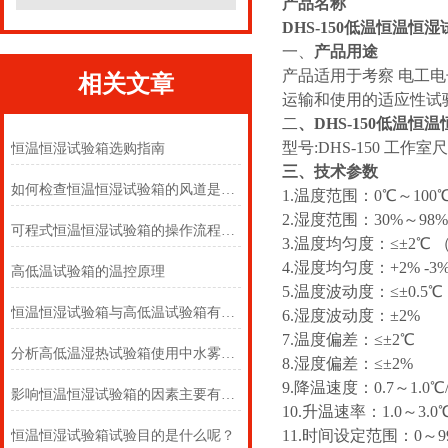
产品名称
DHS-150低温恒温恒
一、
产品用途
产品适用于考察 电工
相关文章
运输和使用的适应性试
二
、
DHS-150低温恒
型号:DHS-150 工作室尺寸
恒温恒湿试验箱选购指南
三、技术参数
如何检查恒温恒湿试验箱的风道是否堵塞？
1.温度范围：0℃～100
2.湿度范围：30%～98
可程式恒温恒湿试验箱的操作流程和使用规范
3.温度均匀度：≤±2℃
4.湿度均匀度：+2% -3%
高低温试验箱的温控原理
5.温度波动度：≤±0.5
恒温恒湿试验箱与高低温试验箱有什么区别？
6.湿度波动度：±2%
7.温度偏差：≤±2℃
分析高低温湿热试验箱使用中水雾产生原因奥科
8.湿度偏差：≤±2%
9.降温速度：0.7～1.0℃/
影响恒温恒湿试验箱的因素主要有哪些
10.升温速率：1.0～3.0℃
11.时间设定范围：0～9
恒温恒湿试验箱试验目的是什么呢？