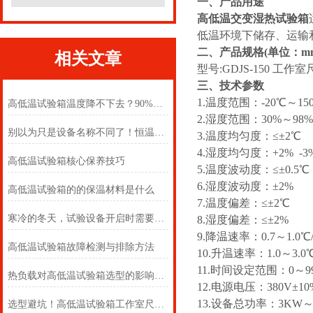
一、产品用途
高低温交变湿热试验箱
低温环境下储存、运输
二、产品规格(单位：m
相关文章
型号:GDJS-150 工作室尺
三、技术参数
1.温度范围：-20℃～150
高低温试验箱温度降不下去？90%的故障都是这几个原因！
2.湿度范围：30%～98
别以为只是设备名称不同了！恒温与交变试验箱怎么选
3.温度均匀度：≤±2℃
4.湿度均匀度：+2% -3%
高低温试验箱核心保养技巧
5.温度波动度：≤±0.5
6.湿度波动度：±2%
高低温试验箱的的保温材料是什么
7.温度偏差：≤±2℃
寒冷的冬天，试验设备开启时需要注意哪些呢
8.湿度偏差：≤±2%
9.降温速率：0.7～1.0℃/
高低温试验箱故障检测与排除方法
10.升温速率：1.0～3.0℃
11.时间设定范围：0～9
热负载对高低温试验箱选型的影响机制及客户决策指南
12.电源电压：380V±10
13.设备总功率：3KW～
选型避坑！高低温试验箱工作室尺寸，选对才不浪费、测的准