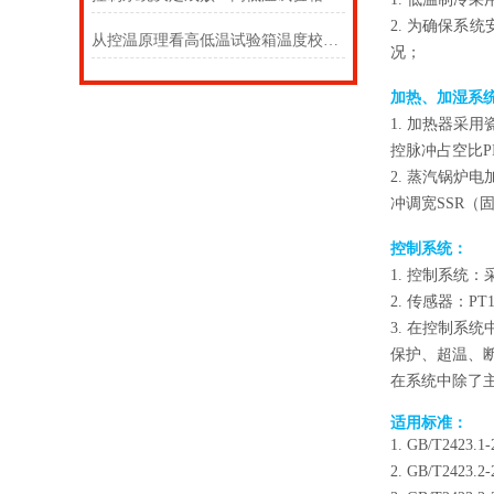
2.
为确保系统
从控温原理看高低温试验箱温度校准的必要性
况
；
加热、加湿系
1.
加热器采用
控脉冲占空比
2.
蒸汽锅炉电
冲调宽
SSR
控制系统
：
1.
控制系统：
2.
传感器：
PT
3.
在控制系统
保护、超温、
在系统中除了
适用
标准
：
1.
GB/T2423.1-
2.
GB/T2423.2