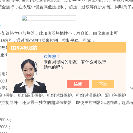
安全运行，在系统中设置高低压控制、超压、过载等保护系统。同时为了
统
瓷架镍铬丝电加热器，此加热器热惰性小，寿命长。由仪表输出可
PID信号，通过固态继电器来控制，控制平稳、可靠
；
加热加湿方法，铠装电加热管，
PID控制方式，使用无触点周期脉
（固态继电器）控制，设有水位控制装置，加热器防干烧装置
；
欢迎您！
来自局域网的朋友！有什么可以帮
助您的吗？
采用液晶触摸屏温
湿
度控制器，可定值和程序运行。
100测温传感器
；
中需设有安全保护措施，包括：缺相保护、相序错误保护、风机过载
断电保护、机组高压保护、机组过载保护、机组过温保护、漏电等保护
；
主控制器外，还设置一独立的超温保护器，即使主控制器出现故障，超温
200 8；
-2008；