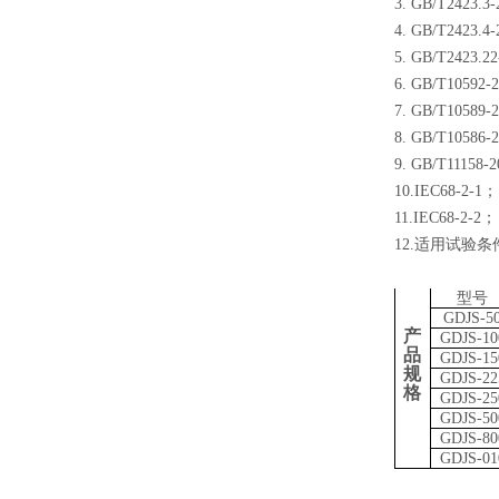
3.
GB/T2423.3-
4.
GB/T2423.4
5.
GB/T2423.2
6.
GB/T10592-
7.
GB/T10589-
8.
GB/T10586-
9.
GB/T11158-
10.IEC68-2-1；
11.IEC68-2-2；
12.适用试验
型号
GDJ
S
-5
产
GDJ
S
-10
品
GDJ
S
-15
规
GDJ
S
-
22
格
GDJ
S
-25
GDJ
S
-50
GDJ
S
-80
GDJ
S
-01