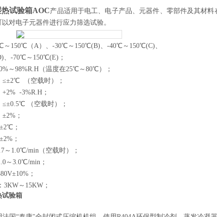
热试验箱AOC
产品适用于电工、电子产品、元器件、零部件及其材料
可以对电子元器件进行应力筛选试验。
0℃～150℃（A）、-30℃～150℃(B)、-40℃～150℃(C)、
D)、-70℃～150℃(E)
；
0%～98%R.H（温度在25℃～80℃）
；
：
≤±2℃ （空载时）
；
：
+2% -3%R.H
；
：
≤±0.5℃ （空载时）
；
：
±2%
；
±2℃
；
±2%
；
.7～1.0℃/min
（空载时）；
1.0～3.0℃/min
；
380V±10%
；
：
3KW～15KW
；
热试验箱
用法国
“泰康"全封闭式压缩机机组。使用R404A环保型制冷剂。蒸发冷