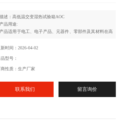
描述：高低温交变湿热试验箱AOC
产品用途:
产品适用于电工、电子产品、元器件、零部件及其材料在高
低温环境下储存、运输和使用时的适应性试验，以及温度渐
变试验。还可以对电子元器件进行应力筛选试验。
新时间：2026-04-02
产品型号：
厂商性质：生产厂家
联系我们
留言询价