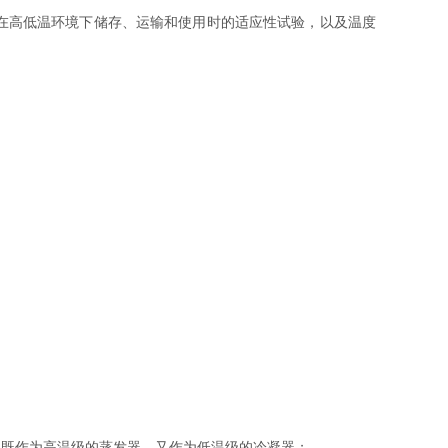
在高低温环境下储存、运输和使用时的适应性试验，以及温度
凝器既作为高温级的蒸发器，又作为低温级的冷凝器
；