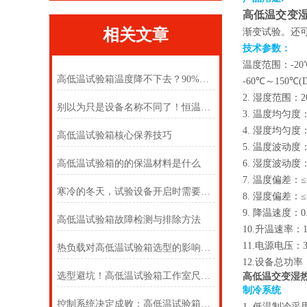
高低温交变湿
相关文章
渐变试验。还
技术参数
：
温度范围：
-2
高低温试验箱温度降不下去？90%的故障都是这几个原因！
-60℃～150℃(
2.
湿度范围：
2
别以为只是设备名称不同了！恒温与交变试验箱怎么选
3.
温度均匀度
4.
湿度均匀度
高低温试验箱核心保养技巧
5.
温度波动度
高低温试验箱的的保温材料是什么
6.
湿度波动度
7.
温度偏差：
≤
寒冷的冬天，试验设备开启时需要注意哪些呢
8.
湿度偏差：
≤
9.
降温速度：
0
高低温试验箱故障检测与排除方法
10.
升温速率：
11.
电源电压：
热负载对高低温试验箱选型的影响机制及客户决策指南
12.
设备总功率
选型避坑！高低温试验箱工作室尺寸，选对才不浪费、测的准
高低温交变湿
制冷系统
控制系统决定成败：高低温试验箱的 “大脑” 究竟有多强？
1.
低温制冷采