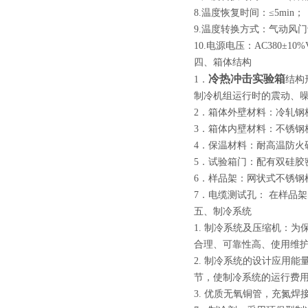
8.温度恢复时间：≤5min；
9.温度转换方式：气动风
10.电源电压：AC380±10%
四、箱体结构
冷热冲击实验箱
1．
结构
制冷机组运行时的震动、
2．箱体外壁材料：冷轧钢
3．箱体内壁材料：不锈钢板
4．保温材料：耐高温防火
5．试验箱门：配有双硅
6．样品架：网状式不锈钢
7．电缆测试孔： 在样品
五、制冷系统
1. 制冷系统及压缩机：
合理、可靠性高、使用维
2. 制冷系统的设计应用
节，使制冷系统的运行费
3. 优质无氧铜管，充氮焊