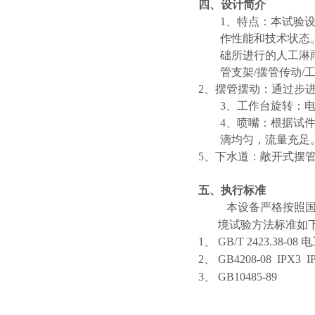
四
、设计简介
1、特点：本试验
作性能和技术状态
础所进行的人工淋
管支架/摆管传动/
2、摆管摆动：通过步
3、工作台旋转：电
4、喷嘴：根据试
滴均匀，流量充足
5、下水道：敞开式摆
五
、执行标准
本设备严格按照
境试验方法标准如
1、
GB/T 2423.38
2、
GB4208-08 IPX
3、 GB10485-89