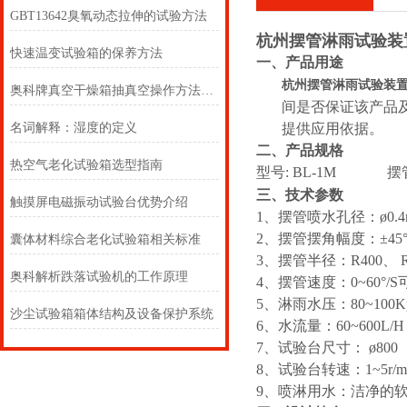
GBT13642臭氧动态拉伸的试验方法
杭州摆管淋雨试验装
快速温变试验箱的保养方法
一
、产品用途
杭州摆管淋雨试验装
奥科牌真空干燥箱抽真空操作方法及箱体结构示意图
间是否保证该产品
名词解释：湿度的定义
提供应用依据。
二
、产品规格
热空气老化试验箱选型指南
型号:
BL-1
M
摆管
三
、技术参数
触摸屏电磁振动试验台优势介绍
1、摆管喷水孔径：ø0.4
2、摆管摆角幅度：±45°/±6
囊体材料综合老化试验箱相关标准
3、摆管半径：R400、 R6
奥科解析跌落试验机的工作原理
4、摆管速度：0~60°/S
5、淋雨水压：80~100K
沙尘试验箱箱体结构及设备保护系统
6、水流量：60~600L/H
7、试验台尺寸： ø800
8、试验台转速：1~5r
9、喷淋用水：洁净的