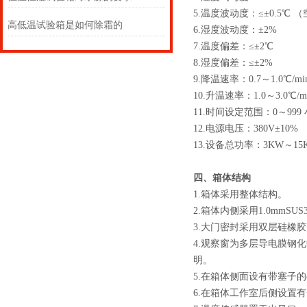
5.温度波动度：≤±0.5℃ 
高低温试验箱是如何除霜的
6.湿度波动度：±2%
7.温度偏差：≤±2℃
8.湿度偏差：≤±2%
9.降温速率：0.7～1.0℃/mi
10.升温速率：1.0～3.0℃/m
11.时间设定范围：0～999
12.电源电压：380V±10%
13.设备总功率：3KW～15
四、箱体结构
1.箱体采用整体结构。
2.箱体内侧采用1.0mmS
3.大门密封采用双层硅橡
4.观察窗为多层导电膜钢
明。
5.在箱体侧面设有带塞子
6.在箱体工作室后侧设置