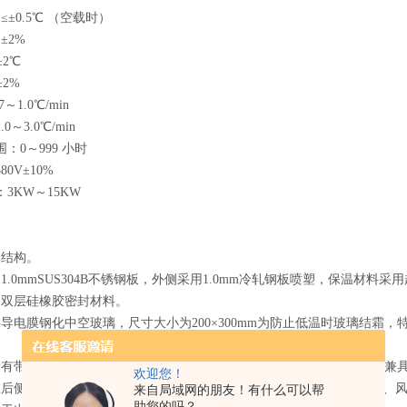
≤±0.5℃ （空载时）
±2%
±2℃
±2%
～1.0℃/min
0～3.0℃/min
围：0～999 小时
80V±10%
：3KW～15KW
体结构。
用1.0mmSUS304B不锈钢板，外侧采用1.0mm冷轧钢板喷塑，保温材料
用双层硅橡胶密封材料。
层导电膜钢化中空玻璃，尺寸大小为200×300mm为防止低温时玻璃结
设有带塞子的φ50mm测试孔，塞子材料为硅橡胶低发泡，能耐高低温，兼
欢迎您！
作室后侧设置有一个空气调节柜，在其间安装蒸发器、电加热器、加湿器、
来自局域网的朋友！有什么可以帮
助您的吗？