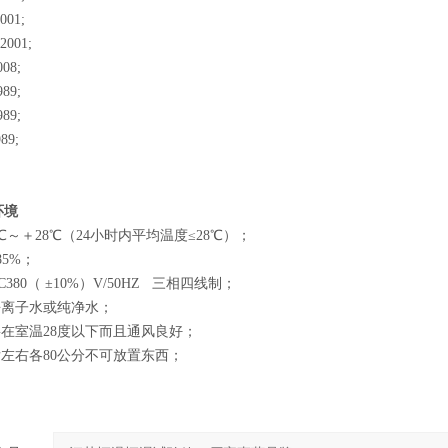
001;
2001;
008;
989;
989;
89;
环境
℃～＋28℃（24小时内平均温度≤28℃）；
85%；
380（ ±10%）V/50HZ 三相四线制；
去离子水或纯净水；
要在室温28度以下而且通风良好；
后左右各80公分不可放置东西；