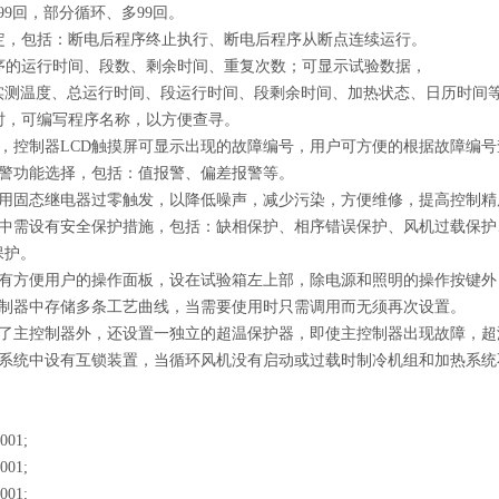
99回，部分循环、多99回。
设定，包括：断电后程序终止执行、断电后程序从断点连续运行。
程序的运行时间、段数、剩余时间、重复次数；可显示试验数据，
实测温度、总运行时间、段运行时间、段剩余时间、加热状态、日历时间
序时，可编写程序名称，以方便查寻。
障时，控制器LCD触摸屏可显示出现的故障编号，用户可方便的根据故障编
种报警功能选择，包括：值报警、偏差报警等。
统采用固态继电器过零触发，以降低噪声，减少污染，方便维修，提高控制精
制系统中需设有安全保护措施，包括：缺相保护、相序错误保护、风机过载保
保护。
统设有方便用户的操作面板，设在试验箱左上部，除电源和照明的操作按键
在控制器中存储多条工艺曲线，当需要使用时只需调用而无须再次设置。
统中除了主控制器外，还设置一独立的超温保护器，即使主控制器出现故障，
气控制系统中设有互锁装置，当循环风机没有启动或过载时制冷机组和加热系
001;
001;
001;