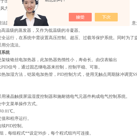
置于出风口。
送风方式为上送风下回风方式。
采用法国“泰康”全封闭式压缩机机组。其它制冷部件如美丹麦DANFOSS、意
为高温级的蒸发器，又作为低温级的冷凝器。
系统安全运行，在系统中需设置高压控制、超压、过载等保护系统。同时为
节采用分流法。
湿系统
用瓷架镍铬丝电加热器，此加热器热惰性小，寿命长。由仪表输出
PID信号，通过固态继电器来控制，控制平稳、可靠。
电加热加湿方法，铠装电加热管，PID控制方式，使用无触点周期脉冲调宽
：采用液晶触摸屏温湿度控制器和施耐德电气元器件构成电气控制系统。
用全中文菜单操作方式。
0.01℃。
：定值和程序运行。
连续PID控制。
120组，每组程式**设定99步，每个程式组均可连接。