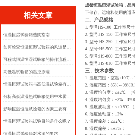
成都恒温恒湿试验箱，品
下储存、运输和使用的适
相关文章
二
产品规格
、
1.
型号HS-100 工作室尺寸
2.
型号:HS-150 工作室尺
恒温恒湿试验箱选购指南
3.
型号:HS-250 工作室尺
如何检查恒温恒湿试验箱的风道是否堵塞？
4.
型号:HS-500 工作室尺
5.
型号:HS-800 工作室尺
可程式恒温恒湿试验箱的操作流程和使用规范
6.
型号:HS-010 工作室尺
三、技术参数
高低温试验箱的温控原理
1.
温度范围：室温+10℃～
恒温恒湿试验箱与高低温试验箱有什么区别？
2.
湿度
范围：85%～
98%R.
3.
温度均匀度：≤±
2
℃ （
分析高低温湿热试验箱使用中水雾产生原因奥科
4.
湿度均匀度：+2% -3%R
5.
温度波动度：≤±
0.5
℃ 
影响恒温恒湿试验箱的因素主要有哪些
6.
湿度波动度：±
2%
；
恒温恒湿试验箱试验目的是什么呢？
7.
温度偏差：≤±
2
℃；
8.
湿度偏差：≤±
2%
；
恒温恒湿试验箱对水源的要求