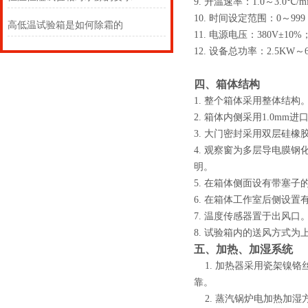
9.
升温速率：1.0～
3.0
℃
/m
10.
时间设定范围：0～
999
高低温试验箱是如何除霜的
11.
电源电压：380V±
10%
12.
设备总功率：2.5KW
～
四、箱体结构
1.
整个箱体采用整体结构
2.
箱体内侧采用1.0mm进
3.
大门密封采用双层硅橡
4.
观察窗为多层导电膜钢化
明。
5.
在箱体侧面设有带塞子的
6.
在箱体工作室后侧设置
7.
温度传感器置于出风口
8.
试验箱内的送风方式为
五、加热、加湿系统
1.
加热器采用瓷架镍铬
靠。
2.
蒸汽锅炉电加热加湿方