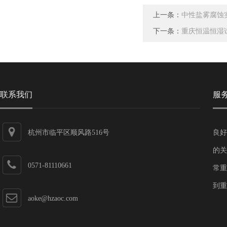
上一条：
中性盐雾腐蚀
下一条：
重庆恒温恒湿
联系我们
服
杭州市临平区顺风路516号
良好
的关
0571-81110661
常重
到重
aoke@hzaoc.com