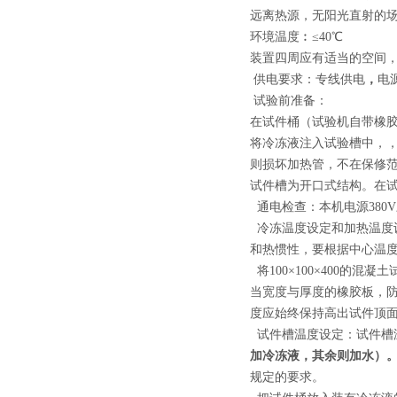
远离热源，无阳光直射的
环境温度︰≤40℃
装置四周应有适当的空间
供电要求：专线供电
，
电
试验前准备：
在试件桶（试验机自带橡胶
将冷冻液注入试验槽中，，
则损坏加热管，不在保修
试件槽为开口式结构。在
通电检查：
本机电源38
冷冻温度设定和加热温度
和热惯性，要根据中心温
将100×100×400
当宽度与厚度的橡胶板，
度应始终保持高出试件顶面2
试件槽温度设定：试件槽
加冷冻液，其余则加水）
规定的要求。