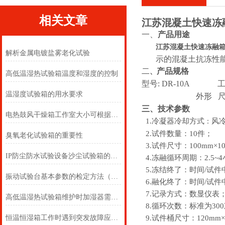
相关文章
江苏混凝土快速冻融
一、
产品用途
江苏混凝土快速冻融箱
解析金属电镀盐雾老化试验
示的混凝土抗冻性
二
产品规格
、
高低温湿热试验箱温度和湿度的控制
型号:
DR-10A
温湿度试验箱的用水要求
外形
三、技术参数
电热鼓风干燥箱工作室大小可根据试验物品的大小和多少来确定
1.冷凝器冷却方式
风
：
2.试件数量：10件；
臭氧老化试验箱的重要性
3.试件尺寸：100
mm
×1
IP防尘防水试验设备沙尘试验箱的试验步骤
4.冻融循环周期：2.5~
5.冻结终了：时间/试件
振动试验台基本参数的检定方法（上）
6.融化终了：时间/试件中心
7.记录方式：数显仪表
高低温湿热试验箱维护时加湿器需要注意定期清洗
8.循环次数：标准为30
9.试件桶尺寸：120
mm
×
恒温恒湿箱工作时遇到突发故障应如何处理