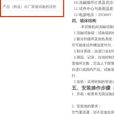
10.冻融循环介质及充注
产品（样品）出厂前做试验的目的
11.试件中心与表面温差
12.电源电压：3N380V 
四、箱体结构
本试验机由冻融试验
1.冻融试验箱：试验箱
2.载冷剂循环及加热系统
尽可能使试件槽温度均匀
3.制冷系统：由进口全封
4.测温、记录、自动控
需循环次数，芯温上下限
自进口或国内产品。试验
行。
5.加热：采用特制的管道
五
、安装操作步骤
1.
开箱：检查有无因运输
2.
安装地的要求：
空气要流通，但不宜放在