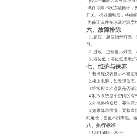
把试件桶放入装有冷冻液
试件每隔25次冻融循环
开关。机器启动后，将继
为保证试件在冻融时温度
六、
故障排除
1 .
超压：超压指示灯亮，
可。
2 .
过载：过载显示灯亮，
3 .
液位低：液位低指示灯
七
、维护与保养
1.
若出现仪表显示不稳定
2.
接上电源，如发现仪表
3.
经常检查冷凝器是否清
4.
制冷系统是个密闭的有
5.
外电路检修后，要注意
6.
如果降温很慢，要检查
间延长，甚至不能降温。
八
、执行标准
1.GB/T50082-2009;