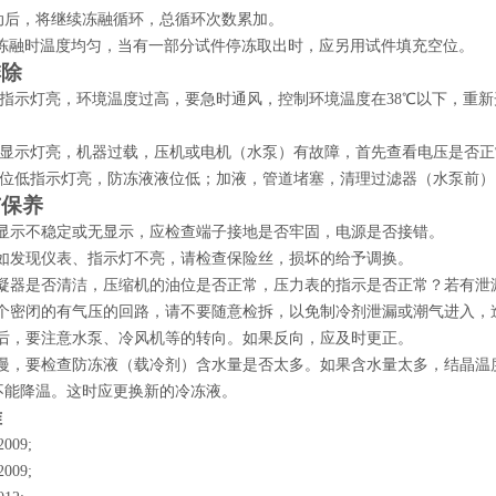
动后，将继续冻融循环，总循环次数累加。
冻融时温度均匀，当有一部分试件停冻取出时，应另用试件填充空位。
排除
指示灯亮，环境温度过高，要急时通风，控制环境温度在38℃以下，重
显示灯亮，机器过载，压机或电机（水泵）有故障，首先查看电压是否正
位低指示灯亮，防冻液液位低；加液，管道堵塞，清理过滤器（水泵前）
与保养
显示不稳定或无显示，应检查端子接地是否牢固，电源是否接错。
如发现仪表、指示灯不亮，请检查保险丝，损坏的给予调换。
凝器是否清洁，压缩机的油位是否正常，压力表的指示是否正常？若有泄
个密闭的有气压的回路，请不要随意检拆，以免制冷剂泄漏或潮气进入，
后，要注意水泵、冷风机等的转向。如果反向，应及时更正。
慢，要检查防冻液（载冷剂）含水量是否太多。如果含水量太多，结晶温
不能降温。这时应更换新的冷冻液。
准
2009;
2009;