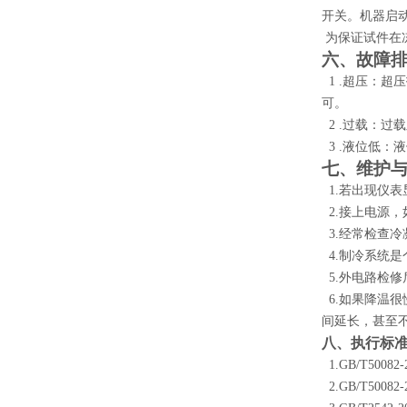
开关。机器启
为保证试件在
六、
故障
1 .
超压：超压
可。
2 .
过载：过载
3 .
液位低：液
七
、维护
1.
若出现仪表
2.
接上电源，
3.
经常检查冷
4.
制冷系统是
5.
外电路检修
6.
如果降温很
间延长，甚至
八
、执行标
1.GB/T50082-
2.GB/T50082-