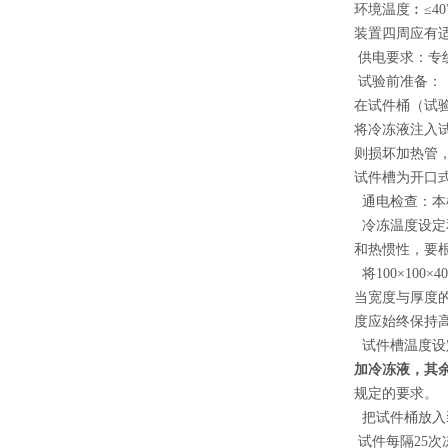
环境温度︰≤40
装置四周应有
供电要求：专
试验前准备：
在试件桶（试验
将冷冻液注入
则损坏加热管
试件槽为开口
通电检查：
本
冷冻温度设定
和热惯性，要
将100×1
当宽度与厚度
度应始终保持高
试件槽温度设
加冷冻液，其
规定的要求。
把试件桶放入
试件每隔25