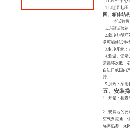
11.试件中心
12.电源电压：
四、箱体结
本试验机
1.冻融试验
2.载冷剂循
尽可能使试件
3.制冷系统
4.测温、记
需循环次数，
自进口或国内
行。
5.加热：采
五
、安装
1.
开箱：检查
2.
安装地的要
空气要流通，
远离热源，无