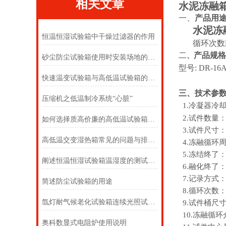
相关文章
水泥冻融
一、
产品用
水泥冻
恒温恒湿试验箱中干燥过滤器的作用
循环次数
二
产品规格
、
砂尘防尘试验箱使用时安装场地的要求
型号:
DR-
快速温变试验箱与高低温试验箱的区别？
三、技术参
压缩机之低温制冷系统“心脏”
1.冷凝器冷
2.试件数量：
如何选择质高价廉的高低温试验箱之压缩机组识别方法
3.试件尺寸：
高低温交变湿热箱常见的问题与排除方法
4.冻融循环周
5.冻结终了
阐述恒温恒湿试验箱温湿度的测试方法
6.融化终了：时
7.记录方式
简述防尘试验箱的用途
8.循环次数：
氙灯耐气候老化试验箱连续光照试验的试验条件
9.试件桶尺寸
10.冻融循
奥科数显式电阻炉使用说明