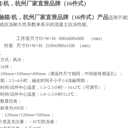
箱/机，杭州厂家直营品牌
（16件式）
途
融箱/机，杭州厂家直营品牌
（16件式）产品
适用于测
或抗冻耐久性系数来表示的混凝土抗冻性能。
16A
工作室尺寸
D
×
W
×
H
:
600x600x600
（
mm
）
外形
尺寸
D
×
W
×
H
:
2100x900x1100
（
mm
）
数
却方式
风冷
：
；
16件；
100
mm
×100
mm
×400
mm
（
测温件尺寸相同，中间留有测温孔
）
；
期：2.5~4小时，融化时间不小于1/4冻融周期；
：时间/试件中心温度
，
1.5~2.5小时/－16±2℃（可调节）；
间/试件中心温度：1.0~1.5小时/5±2℃；
：数显仪表；
标准为300次；
：120
mm
×120
mm
×500
mm
；
环介质及充注量：－45℃防冻液；