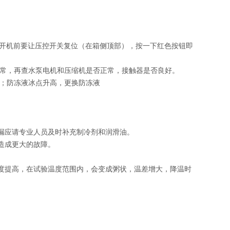
新开机前要让压控开关复位（在箱侧顶部），按一下红色按钮即
常，再查水泵电机和压缩机是否正常，接触器是否良好。
；防冻液冰点升高，更换防冻液
漏应请专业人员及时补充制冷剂和润滑油。
造成更大的故障。
度提高，在试验温度范围内，会变成粥状，温差增大，降温时