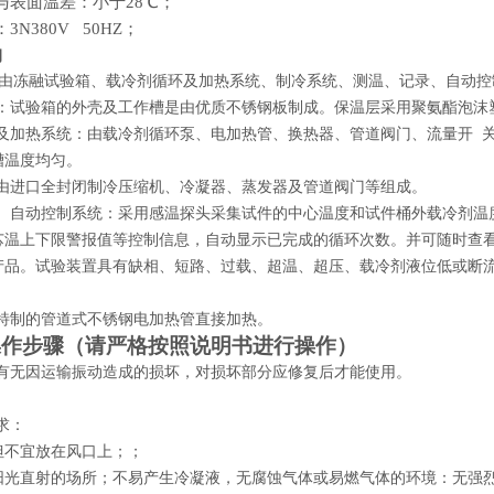
与表面温差：小于28℃；
3N380V 50HZ；
构
由冻融试验箱、载冷剂循环及加热系统、制冷系统、测温、记录、自
动控
箱：试验箱的外壳及工作槽是由优质不锈钢板制成。保温层采用聚氨酯泡沫
环及加热系统：由载冷剂循环泵、电加热管、换热器、管道阀门、流量开 
槽温度均匀。
：由进口全封闭制冷压缩机、冷凝器、蒸发器及管道阀门等组成。
录、自动控制系统：采用感温探头采集试件的中心温度和试件桶外载冷剂温
芯温上下限警报值等控制信息，自动显示已完成的循环次数。并可随时查
产品。试验装置具有缺相、短路、过载、超温、超压、载冷剂液位低或断
用特制的管道式不锈钢电加热管直接加热。
操作步骤（请严格按照说明书进行操作）
有无因运输振动造成的损坏，对损坏部分应修复后才能使用。
求：
但不宜放在风口上；
；
阳光直射的场所；不易产生冷凝液，无腐蚀气体或易燃气体的环境：无强