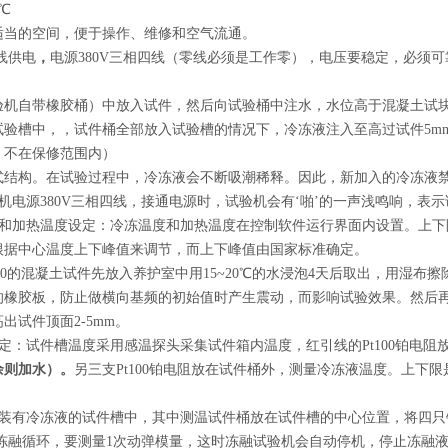
℃
适当的空间，便于操作、维修和空气流通。
线供电
，
电源380V三相四线（零线必须是工作零），电压要稳定，必须可
机自带橡胶桶）中放入试件，然后向试验桶中注水，水位高于混凝土试块2
试验槽中，，试件桶全部放入试验槽的情况下，冷冻液注入至高过试件5m
，不在保修范围内）
式结构。在试验过程中，冷冻液会不断吸潮稀释。因此，新加入的冷冻液
机电源380V三相四线，接通电源时，试验机会有‘啪’的一声浅鸣响，表
和加热温度设定：冷冻温度和加热温度在控制软件运行界面内设置。上下
根据中心温度上下峰值来调节，而上下峰值由国家标准确定。
00×400的混凝土试件先放入养护室中用15~20℃的水浸泡4天后取出，用
的橡胶板，防止做横向基频的初始值时产生震动，而影响试验效果。然后
出试件顶面2-5mm。
定：试件槽温度采用感温探头采集试件箱内温度，红引线的Pt100铂电
余则加水）。
另三支Pt100铂电阻放在试件桶外，测量冷冻液温度。上下
装有冷冻液的试件槽中，其中测温试件桶放在试件槽的中心位置，将四只
次冻融循环，要测量1次动弹模量，这时冻融试验机会自动停机，停止冻融