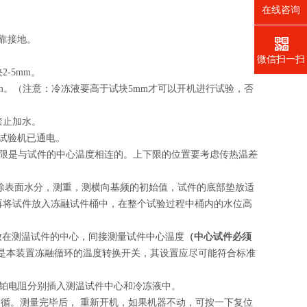
在线咨询
靠接地。
微信扫一扫
-5mm。
m。（注意：冷冻液要高于试块5mm才可以开机进行试验，否
禁止加水。
示试验机已通电。
限是与试件的中心温度相连的。上下限的位置要考虑传热温差
湿布擦除表面水分，测重，测横向基频的初始值，试件的底部垫放适
再将试件放入冻融试件桶中，在整个试验过程中桶内的水位高
阻放在测温试件的中心，间接测量试件中心温度
（中心试件必须
限是本装置冻融循环的温度转换开关，其设置应尽可能符合标准
铂电阻分别插入测温试件中心和冷冻液中。
液循。测量完毕后， 重新开机，如果机器不动，可按一下复位