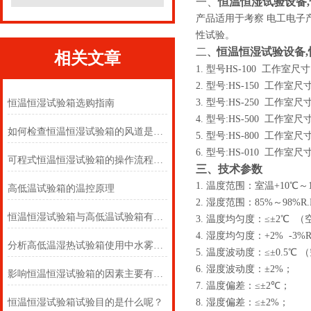
一、
恒温恒湿试验设备,
产品适用于考察 电工电
性试验。
二
恒温恒湿试验设备,
、
相关文章
1.
型号HS-100 工作室尺寸
2.
型号:HS-150 工作室尺
3.
型号:HS-250 工作室尺
恒温恒湿试验箱选购指南
4.
型号:HS-500 工作室尺
如何检查恒温恒湿试验箱的风道是否堵塞？
5.
型号:HS-800 工作室尺
6.
型号:HS-010 工作室尺
可程式恒温恒湿试验箱的操作流程和使用规范
三、技术参数
1.
温度范围：室温+10℃～
高低温试验箱的温控原理
2.
湿度
范围：85%～
98%R.
恒温恒湿试验箱与高低温试验箱有什么区别？
3.
温度均匀度：≤±
2
℃ （
4.
湿度均匀度：+2% -3%R
分析高低温湿热试验箱使用中水雾产生原因奥科
5.
温度波动度：≤±
0.5
℃ 
6.
湿度波动度：±
2%
；
影响恒温恒湿试验箱的因素主要有哪些
7.
温度偏差：≤±
2
℃；
恒温恒湿试验箱试验目的是什么呢？
8.
湿度偏差：≤±
2%
；