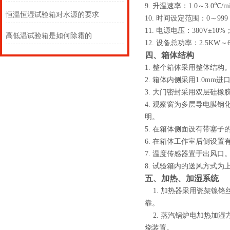
9.
升温速率：1.0～
3.0
℃
/m
恒温恒湿试验箱对水源的要求
10.
时间设定范围：0～
999
11.
电源电压：380V±
10%
高低温试验箱是如何除霜的
12.
设备总功率：2.5KW
～
四、箱体结构
1.
整个箱体采用整体结构
2.
箱体内侧采用1.0mm进
3.
大门密封采用双层硅橡
4.
观察窗为多层导电膜钢化
明。
5.
在箱体侧面设有带塞子的
6.
在箱体工作室后侧设置
7.
温度传感器置于出风口
8.
试验箱内的送风方式为
五、加热、加湿系统
1.
加热器采用瓷架镍铬
靠。
2.
蒸汽锅炉电加热加湿方
烧装置。