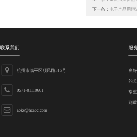
下一条：
电子产品用恒
联系我们
服
杭州市临平区顺风路516号
良好
的关
0571-81110661
常重
到重
aoke@hzaoc.com