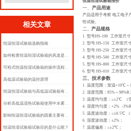
恒温恒湿试验箱报价
一、
产品用途
产品适用于考察 电工电
性试验。
相关文章
二
产品规格
、
1.
型号HS-100 工作室尺寸
2.
型号:HS-150 工作室尺
恒温恒湿试验箱选购指南
3.
型号:HS-250 工作室尺
如何检查恒温恒湿试验箱的风道是否堵塞？
4.
型号:HS-500 工作室尺
5.
型号:HS-800 工作室尺
可程式恒温恒湿试验箱的操作流程和使用规范
6.
型号:HS-010 工作室尺
三、技术参数
高低温试验箱的温控原理
1.
温度范围：室温+10℃～
恒温恒湿试验箱与高低温试验箱有什么区别？
2.
湿度
范围：85%～
98%R.
3.
温度均匀度：≤±
2
℃ （
分析高低温湿热试验箱使用中水雾产生原因奥科
4.
湿度均匀度：+2% -3%R
5.
温度波动度：≤±
0.5
℃ 
影响恒温恒湿试验箱的因素主要有哪些
6.
湿度波动度：±
2%
；
恒温恒湿试验箱试验目的是什么呢？
7.
温度偏差：≤±
2
℃；