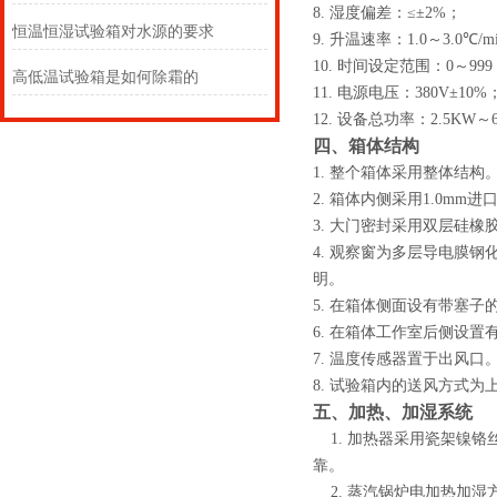
8.
湿度偏差：≤±
2%
；
恒温恒湿试验箱对水源的要求
9.
升温速率：1.0～
3.0
℃
/m
10.
时间设定范围：0～
999
高低温试验箱是如何除霜的
11.
电源电压：380V±
10%
12.
设备总功率：2.5KW
～
四、箱体结构
1.
整个箱体采用整体结构
2.
箱体内侧采用1.0mm进
3.
大门密封采用双层硅橡
4.
观察窗为多层导电膜钢化
明。
5.
在箱体侧面设有带塞子的
6.
在箱体工作室后侧设置
7.
温度传感器置于出风口
8.
试验箱内的送风方式为
五、加热、加湿系统
1.
加热器采用瓷架镍铬
靠。
2.
蒸汽锅炉电加热加湿方