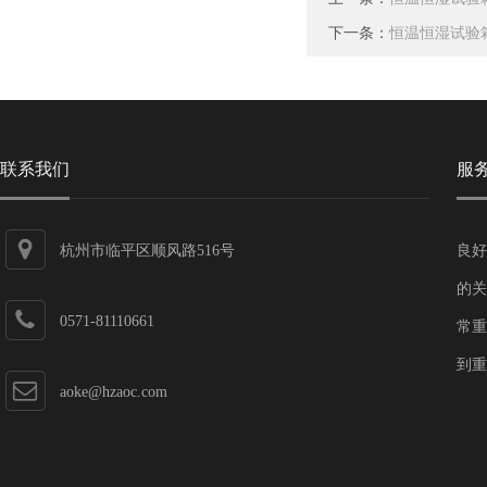
下一条：
恒温恒湿试验
联系我们
服
杭州市临平区顺风路516号
良好
的关
0571-81110661
常重
到重
aoke@hzaoc.com