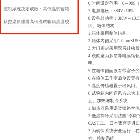
6.
时间设定范围：0～999（
控制系统决定成败：高低温试验箱的 “大脑” 究竟有多强？
7.
电源电压：380V±10%
8.
设备总功率：3KW～13.5
从控温原理看高低温试验箱温度校准的必要性
四、箱体结构
1.
箱体采用整体结构。
2.
箱体内侧采用1.0mmS
3.
大门密封采用双层硅橡胶
4.
观察窗为多层导电膜钢化
明。
5.
在箱体侧面设有带塞子的
6.
在箱体工作室后侧设置有
7.
温度传感器置于出风口。
6.
试验箱内的送风方式为上
五、加热与制冷系统
1.
加热器采用瓷架镍铬丝电
2.
低温制冷采用法国“泰康”全
CASTEL、日本鹭宫等进
3.
为确保系统安全运行，在
六、控制系统