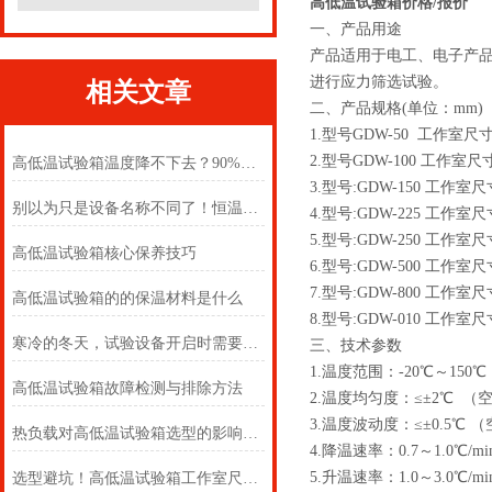
高低温试验箱价格/报价
一、产品用途
产品适用于电工、电子产
进行应力筛选试验。
相关文章
二、产品规格
(单位：mm)
1.
型号GD
W
-50 工作室尺寸:D
2.
型号GD
W
-100 工作室尺寸:
高低温试验箱温度降不下去？90%的故障都是这几个原因！
3.
型号:GD
W
-150 工作室尺寸
别以为只是设备名称不同了！恒温与交变试验箱怎么选
4.
型号:GD
W
-
225
工作室尺寸:
5.
型号:GD
W
-250 工作室尺寸
高低温试验箱核心保养技巧
6.
型号:GD
W
-500 工作室尺寸
7.
型号:GD
W
-800 工作室尺寸
高低温试验箱的的保温材料是什么
8.
型号:GD
W
-010 工作室尺寸
寒冷的冬天，试验设备开启时需要注意哪些呢
三、技术参数
1.
温度范围：-20℃～150℃（A
高低温试验箱故障检测与排除方法
2.
温度均匀度：≤±2℃ （
3.
温度波动度：≤±0.5℃ 
热负载对高低温试验箱选型的影响机制及客户决策指南
4.
降温速
率
：0.7～1.0℃/mi
5.
升温速率：1.0～3.0℃/mi
选型避坑！高低温试验箱工作室尺寸，选对才不浪费、测的准