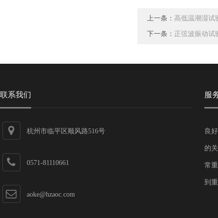
上一条：
高低温潮湿试
下一条：
正弦波振动试
联系我们
服
杭州市临平区顺风路516号
良好
的关
0571-81110661
常重
到重
aoke@hzaoc.com