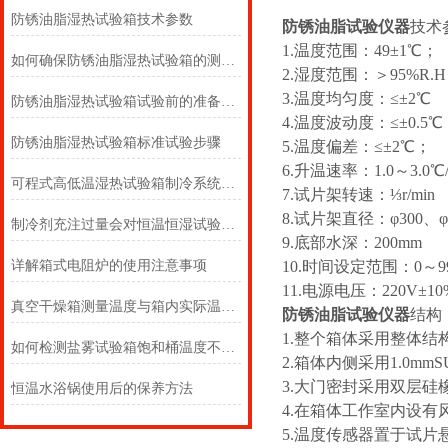
防锈油脂湿热试验箱技术参数
防锈油脂试验仪器
技术
1.温度范围：49±1℃；
如何确保防锈油脂湿热试验箱的测试结果准确可靠？
2.湿度范围：＞95%R.
3.温度均匀度：≤±2℃
防锈油脂湿热试验箱试验前的准备工作及试验步骤详解
4.温度波动度：≤±0.5
防锈油脂湿热试验箱标准试验步骤
5.温度偏差：≤±2℃；
6.升温速率：1.0～3.0℃/
可程式高低温湿热试验箱制冷系统的运行调整
7.试片架转速：⅓r/min
8.试片架直径：φ300、
制冷剂充注过量会对恒温恒湿试验箱的压缩机造成哪些影响
9.底部水深：200mm
详解箱式电阻炉的使用注意事项
10.时间设定范围：0～9
11.电源电压：220V±10
真空干燥箱测量温度与箱内实际温度有误差应如何修正
防锈油脂试验仪器
结构
1.整个箱体采用整体结
如何检测盐雾试验箱饱和桶温度不达标
2.箱体内侧采用1.0mm
3.大门密封采用双层硅
恒温水浴锅使用后的保养方法
4.在箱体工作室内设
5.温度传感器置于试片