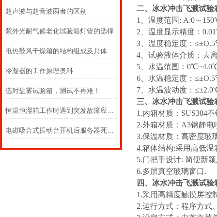
二、
冰水冲击飞溅试验
超声波与超音波两者的区别
1、温度范围: A:0～150
紫外光耐气候老化试验箱灯管的选择
2、温度显示精度：0.0
3、温度稳定度：≤±O.5
电热鼓风干燥箱的结构组成及具体工作过程
4、试验液体介质：去离子
5、水温范围：0℃~4.0
冷凝器的工作原理奥科
6、水温稳定度：≤±O.5
7、水温波动度：≤±2.0
选对盐雾试验箱，测试不再难！
三、
冰水冲击飞溅试验
恒温恒湿箱工作时遇到突发故障应如何处理
1.内箱材质：SUS304
2.外箱材质：A3钢静电
电磁吸合式振动台开机后服务器死机没有任何说明应该怎么办
3.保温材质：高密度
4.箱体结构:采用高低
5.门把手设计: 简便
6.多层真空玻璃窗口.
四、冰水冲击飞溅试验
1.采用高精度触摸屏控
2.运行方式：程序方式