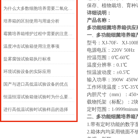
保存、植物栽培、育种
为什么大多数细胞培养需要二氧化碳培养箱？
详细说明：
产品名称：
培养箱的区别使用与用途分析
多功能细菌培养箱供应
霉菌培养箱维护过程中需要的注意事项
一
多功能细菌培养箱
、
型号：XJ-70F- XJ-100F
温度冲击试验箱使用注意事项
电源电压：220V 50Hz
控温范围：0℃-60℃
盐雾腐蚀试验箱执行标准
温度分辨率：0.1℃
环境试验设备的实际应用
恒温波动度：±0.5℃
输入功率：390W 450W
国产与进口高低温试验设备的优点
工作环境温度：5℃-35
内胆尺寸（mm）：450×320×
恒温恒湿试验箱做试验时为什么要选用纯净水
载物托架（标配）：2块 
定时范围：1-9999minute
进行高低温试验时试验样品的选择
二
多功能细菌培养箱
、
1.带有定时功能的数
2.箱体内均采用镜面