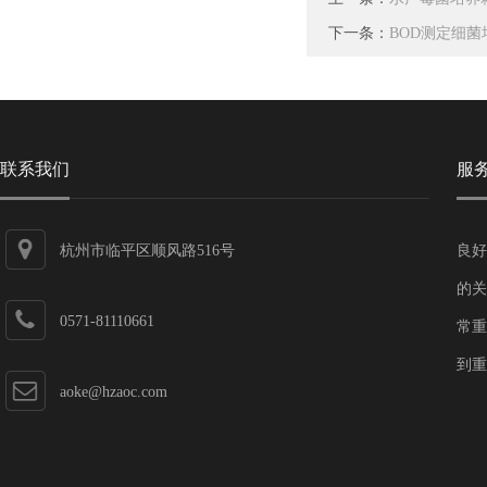
下一条：
BOD测定细菌
联系我们
服
杭州市临平区顺风路516号
良好
的关
0571-81110661
常重
到重
aoke@hzaoc.com