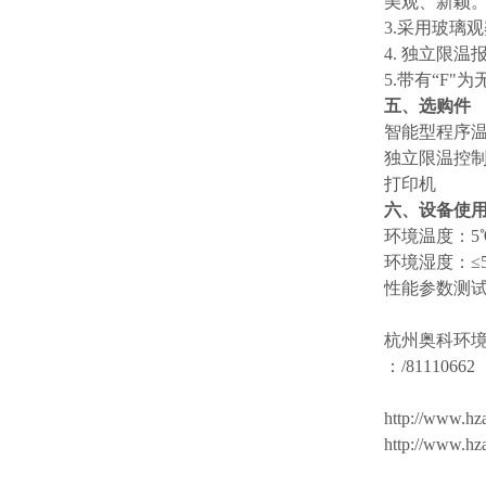
美观、新颖
3.采用玻璃
4. 独立限
5.带有“F
五、选购件
智能型程序
独立限温控
打印机
六、设备使
环境温度：5
环境湿度：≤5
性能参数测试
杭州奥科环
：/81110662
http://www
http://www