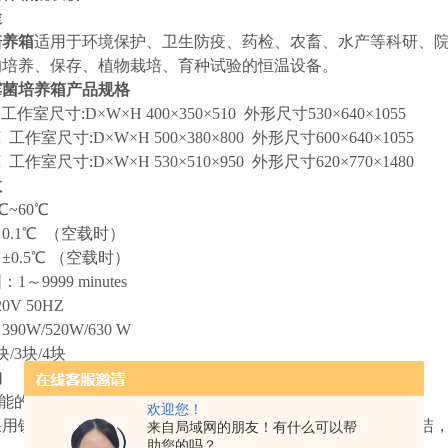
途
培养箱
适用于环境保护、卫生防疫、药检、农畜、水产等科研、院
的培养、保存、植物栽培、育种试验的恒温设备。
霉菌培养箱产品规格
I 工作室尺寸:D×W×H 400×350×510 外形尺寸530×640×1055
-I 工作室尺寸:D×W×H 500×380×800 外形尺寸600×640×1055
-I 工作室尺寸:D×W×H 530×510×950 外形尺寸620×770×1480
数
~60℃
0.1℃ （空载时）
0.5℃ （空载时）
～9999 minutes
0V 50HZ
0W/520W/630 W
/3块/4块
构
功能的数字显示微电脑温度控制器，控温精确可靠。
欢迎您！
均采用镜面不锈钢材料，运用氩弧焊制作而成，半圆弧四角易清洁
来自局域网的朋友！有什么可以帮
助您的吗？