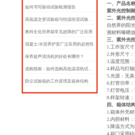
一、产品名
如何书写振动试验检测报告
紫外光控制
二、
紫外光
高低温交变试验箱与恒温恒湿试验箱的区别
自然界的阳
奥科生化培养箱常见故障的广泛应用
测材料曝晒
三、
紫外光
混凝土/水泥养护室广泛应用的必然性
1.工作室尺寸：
2.外形尺寸：7
保养超声清洗机的好处有哪些？
3.温度范围：
4.样品与灯轴
选购指南：如何选购高低温湿热试验箱
5.光源：无
防尘试验箱的工作原理及箱体结构
6.灯管功率：
7.灯管电压：5
8.样架转速：1
四、箱体结
1.箱体外壳
2.内胆材料
3.降温方式
4.箱门采用