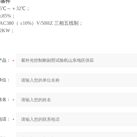
用条件
5℃～＋32℃；
≤85%；
C380（ ±10%）V/50HZ 三相五线制；
2KW；
产品：
单位：
姓名：
电话：