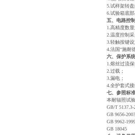
5.试样架转
6.试验箱底
五、电路控
1.高精度数
2.温度控制
3.轻触按键
4.法国“施
六、保护系
1.熔丝过流
2.过载；
3.漏电；
4.全护套式
七、参照标
本耐辐照试
GB/T 5137.3-
GB 9656-200
GB 9962-199
GB 18045