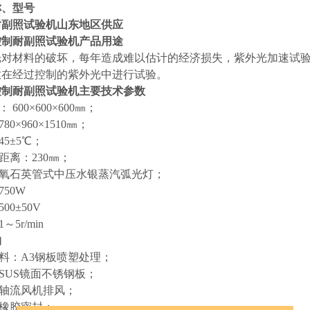
称、型号
耐副照试验机山东地区供应
控制耐副照试验机
产品用途
光对材料的破坏，每年造成难以估计的经济损失，紫外光加速试
放在经过控制的紫外光中进行试验。
控制耐副照试验机
主要技术参数
 600×600×600㎜；
80×960×1510㎜；
45±5℃；
距离：230㎜；
臭氧石英管式中压水银蒸汽弧光灯；
750W
00±50V
～5r/min
构
材料：A3钢板喷塑处理；
：SUS镜面不锈钢板；
为轴流风机排风；
硅橡胶密封；