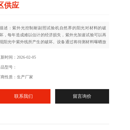
区供应
描述：紫外光控制耐副照试验机自然界的阳光对材料的破
坏，每年造成难以估计的经济损失，紫外光加速试验可以再
现阳光中紫外线所产生的破坏。设备通过将待测材料曝晒放
在经过控制的紫外光中进行试验。
新时间：2026-02-05
产品型号：
厂商性质：生产厂家
联系我们
留言询价