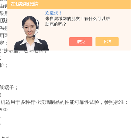
盘由镜面不锈钢制成；
部采用高品质可固定式PU活动轮；
欢迎您！
来自局域网的朋友！有什么可以帮
制系统
助您的吗？
显温控仪；
采用两位式调节控制轴流风机排风降温；
设定；
耐德”接触器、热继电器；
统
保护；
接线端子；
准
验机适用于多种行业玻璃制品的性能可靠性试验，参照标准：
2002
3
9