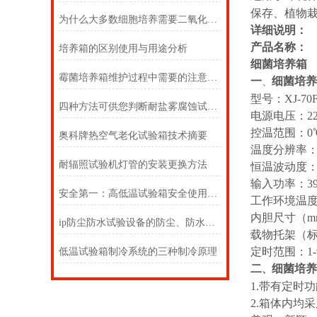
保存、植物
为什么大多数细胞培养需要二氧化碳培养箱？
详细说明：
产品名称：
培养箱的区别使用与用途分析
细菌培养箱
霉菌培养箱维护过程中需要的注意事项
一
细菌培养
、
型号：XJ-70F-
四种方法可供您判断耐盐雾腐蚀试验箱的测试结果
电源电压：220
控温范围：0℃
奥科牌热空气老化试验箱技术摘要
温度分辨率：0
耐辐照试验机灯管的安装更换方法
恒温波动度：±
输入功率：390
安全第一：高低温试验箱安全使用要点
工作环境温度：
内胆尺寸（mm）：
ip防尘防水试验设备的防尘、防水试验的目的
载物托架（标
定时范围：1-99
低温试验箱制冷系统的三种制冷原理
二
细菌培养
、
1.带有定时
2.箱体内均