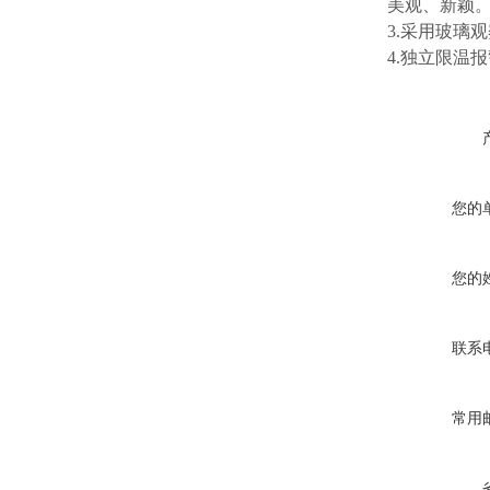
美观、新颖
3.采用玻璃
4.独立限温
您的
您的
联系
常用