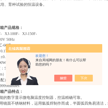
栽培、育种试验的恒温设备。
箱产品规格：
 XJ-100F- XJ-150F-
V 50Hz
-60℃
.1℃
欢迎您！
0.5℃
来自局域网的朋友！有什么可以帮
W 450W 520W
助您的吗？
5℃-35℃
450×320×500 450×380×590 480×390×780
配）：2块 2块 3块
99minutes
箱产品特点：
功能的数字显示微电脑温度控制器，控温精确可靠。
采用镜面不锈钢材料，运用氩弧焊制作而成，半圆弧四角易清洁