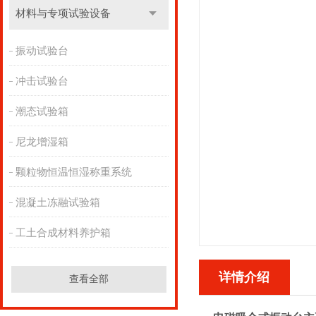
材料与专项试验设备
振动试验台
冲击试验台
潮态试验箱
尼龙增湿箱
颗粒物恒温恒湿称重系统
混凝土冻融试验箱
工土合成材料养护箱
详情介绍
查看全部