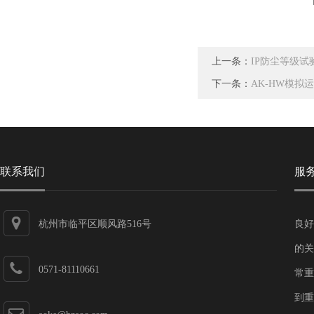
上一条：
IP防尘等级试
下一条：
AK-HW模拟
联系我们
服
杭州市临平区顺风路516号
良好
的关
0571-81110661
常重
到重