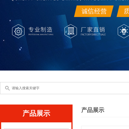
产品展示
产品展示