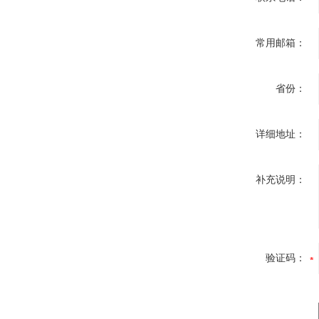
常用邮箱：
省份：
详细地址：
补充说明：
验证码：