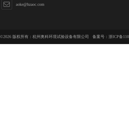
aoke@hzaoc.com
©2026 版权所有：杭州奥科环境试验设备有限公司 备案号：
浙ICP备110