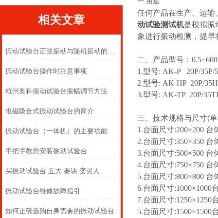
一.用途
任何产品在生产、运输
相关文章
动试验测试机
是模拟振
象进行振动检测，提早
振动试验台正弦振动与随机振动的区别
二、产品型号：0.5~60
1.型号: AK-P 20P/35P/5
振动试验台操作时注意事项
2.型号: AK-HP 20P/35H
杭州奥科振动试验台振幅调节方法
3.型号: AK-TP 20P/35T
电磁吸合式振动试验台的简介
三、技术规格与尺寸
(
1.台面尺寸:200×200 台体
振动试验台（一体机）的主要功能
2.台面尺寸:350×350 台
手把手教您安装振动试验台
3.台面尺寸:500×500 台
4.台面尺寸:750×750 台
买振动试验台 五大 要诀 变灵人
5.台面尺寸:800×800 台
6.台面尺寸:1000×1000
振动试验台维修故障指引
7.台面尺寸:1250×1250
如何正确选购自身需要的振动试验台
5.台面尺寸:1500×1500