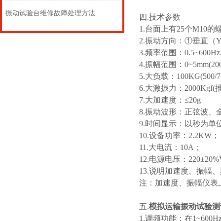
振动试验台维修故障处理方法
四.技术参数
1.台面上有25个M10
2.振动方向：①垂直（Y
3.频率范围：0.5~600H
4.振幅范围：0~5mm(200/3
5.大负载：100KG(500/750
6.大激振力：2000Kgf(推
7.大加速度：≤20g
8.振动波形：正弦波、
9.时间显示：以秒为单
10.设备功率：2.2KW；
11.大电流：10A；
12.电源电压：220±20
13.说明加速度、振幅、
注：加速度、振幅仪表
五.
模拟运输振动试验测
1.调频功能：在1~60