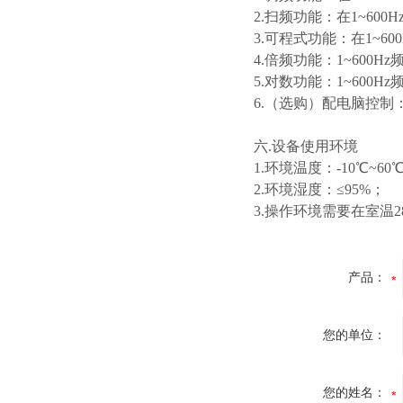
2.扫频功能：在1~6
3.可程式功能：在1~
4.倍频功能：1~60
5.对数功能：1~60
6.（选购）配电脑控
六.
设备使用环境
1.环境温度：-10℃~60
2.环境湿度：≤95%；
3.操作环境需要在室温
产品：
您的单位：
您的姓名：