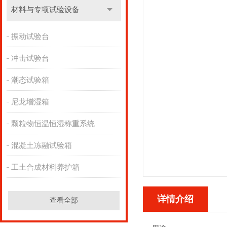
材料与专项试验设备
振动试验台
冲击试验台
潮态试验箱
尼龙增湿箱
颗粒物恒温恒湿称重系统
混凝土冻融试验箱
工土合成材料养护箱
详情介绍
查看全部