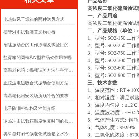
产品名称
高浓度二氧化硫腐蚀试
一、产品用途
电热鼓风干燥箱的两种送风方式
高浓度二氧化硫腐蚀试
二、产品规格（单位：
摆管淋雨试验装置选购心得
1、型号: SO2-150 工作
阐述振动台的工作原理及试验目的
2、型号: SO2-250 工作
3、型号: SO2-750 工作室
盐雾箱的圆棒和V型样品架作用在哪
4、型号: SO2-300 工作
5、型号: SO2-600 工作
高温老化箱：揭秘试验方法与科学原理
6、型号: SO2-900 工作室
三、技术参数
正弦波电磁吸合式振动台使用方法介绍
1、温度范围：RT＋10℃
高温老化房安装场所须符合的要求有哪些？
2、相对湿度：满足试验
3、温度均匀度：≤±2℃
电子防潮柜结构及性能介绍
4、温度波动度：≤±0.5
5、气体产生方式: 钢
冷热冲击试验箱温度恢复时间的检验步骤
6、气体纯度：99.99%
奥科氙灯耐气候老化试验箱之水冷氙灯灯管介绍
8、二氧化硫浓度：670