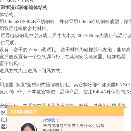
率：3KW～15KW
恒温恒湿试验箱箱体结构
整体结构。
采用1.0mmSUS304B不锈钢板，外侧采用1.0mm冷轧钢板喷塑
采用双层硅橡胶密封材料。
为多层导电膜钢化中空玻璃，尺寸大小为200×300mm为防止低
提供照明。
面设有带塞子的φ50mm测试孔，塞子材料为硅橡胶低发泡，能耐
作室后侧设置有一个空气调节柜，在其间安装蒸发器、电加热器
器置于出风口。
的送风方式为上送风下回风方式。
统
用法国“泰康”全封闭式压缩机机组。其它制冷部件如美国RANCO、S
S、意大利CAS、日本鹭宫等进口品牌产品。使用R404A环保型
。
统安全运行，在系统中需设置高压控制、超压、过载等保护系统
情况。
节采用分流法。
欢迎您！
来自局域网的朋友！有什么可以帮
加湿系统
助您的吗？