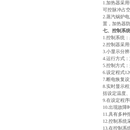
1.加热器采
可控脉冲占空
2.蒸汽锅炉
置，加热器
七、控制系
1.控制系统
2.控制器采
3.小显示
4.运行方式
5.控制方
6.设定程式
7.断电恢复
8.实时显
括设定温度
9.在设定程
10.出现故
11.具有多
12.控制系
13.在控制