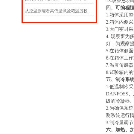
13.设备总功
四、可编程
从控温原理看高低温试验箱温度校准的必要性
1.箱体采用
2.箱体内侧
3.大门密封
4. 观察窗
灯，为观察
5.在箱体侧
6.在箱体工
7.温度传感
8.试验箱内
五、制冷系
1.低温制冷采
DANFOS
级的冷凝器
2.为确保系
测系统运行
3.制冷量调
六、加热、