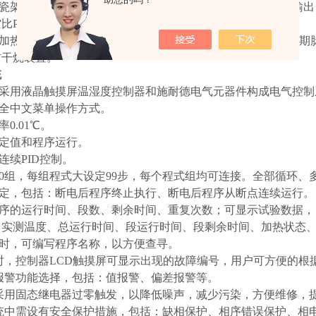
用瓷架镍铬丝电加热器，此加热器热惰性小，寿命长。由仪表输出
比PID信号，通过固态继电器来控制，控制平稳、可靠。
电加热加湿方法，铠装电加热管，PID控制方式，使用无触点周期
防干烧装置。
统
：采用液晶触摸屏温湿度控制器和施耐德电气元器件构成电气控制
用全中文菜单操作方式。
分辨率0.01℃。
：定值和程序运行。
式：连续PID控制。
120组，每组程式大设定99步，每个程式组均可连接。全部循环、多
设定，包括：断电后程序终止执行、断电后程序从断点连续运行。
示程序的运行时间、段数、剩余时间、重复次数；可显示试验数据
、实测温度、总运行时间、段运行时间、段剩余时间、加热状态
序时，可编写程序名称，以方便查寻。
障时，控制器LCD触摸屏可显示出现的故障编号，用户可方便的
种报警功能选择，包括：值报警、偏差报警等。
统采用固态继电器过零触发，以降低噪声，减少污染，方便维修，
系统中需设有安全保护措施，包括：缺相保护、相序错误保护、