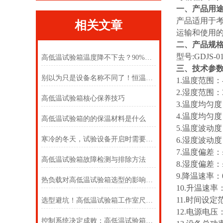
一、产品用
产品适用于
相关文章
运输和使用
二、产品规格
型号:GDJS-0
高低温试验箱温度降不下去？90%的故障都是这几个原因！
三、技术参
别以为只是设备名称不同了！恒温与交变试验箱怎么选
1.温度范围：-
2.湿度范围：
高低温试验箱核心保养技巧
3.温度均匀度
4.温度均匀度：
高低温试验箱的的保温材料是什么
5.温度波动度
寒冷的冬天，试验设备开启时需要注意哪些呢
6.湿度波动度
7.温度偏差：
高低温试验箱故障检测与排除方法
8.湿度偏差：
9.降温速率：0.
热负载对高低温试验箱选型的影响机制及客户决策指南
10.升温速率：1
11.时间设定
选型避坑！高低温试验箱工作室尺寸，选对才不浪费、测的准
12.电源电压：
控制系统决定成败：高低温试验箱的 “大脑” 究竟有多强？