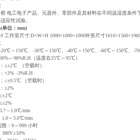
途
考察 电工电子产品、元器件、零部件及其材料在不同温湿度条件
的适应性试验。
(单位：mm)
10 工作室尺寸:D×W×H 1000×1000×1000外形尺寸1610×1560×196
数
20℃～150℃、-30℃～150℃、-40℃～150℃、-60℃～150℃、-7
30%～98%R.H（温度在25℃～95℃）
：≤±2℃ （空载时）
+2% -3%R.H
：≤±0.5℃ （空载时）
：±2%
≤±2℃
≤±2%
7～1.0℃/min
.0～3.0℃/min
范围：0～999 小时
380V±10%