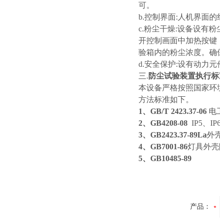
可。
b.控制界面:人机界面
c.粉尘干燥:设备
开控制画面中加热按键
验箱内的粉尘浓度。确
d.安全保护:设有动
三.
防尘试验装置
执行标
本设备严格按照国家环
方法标准如下。
1、GB/T 2423.37-06
电
2、GB4208-08
IP5、I
3、GB2423.37-89La
外
4、GB7001-86
灯具外壳
5、GB10485-89
产品：