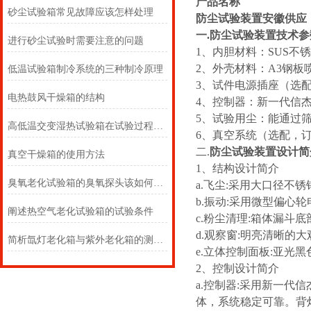
产品名称
砂尘试验箱常见故障应该怎样处理
防尘试验装置安徽供应
一.防尘试验装置技术参
进行砂尘试验时需要注意的问题
1、内胆材料：SUS不
2、外壳材料：A
低温试验箱制冷系统的三种制冷原理
3、试件电源插座（选
电热鼓风干燥箱的结构
4、控制器：新一代信杰
5、试验用尘：能通过筛
高低温交变湿热试验箱在试验过程中应注意的事项
6、真空系统（选配，
二.
防尘试验装置
设计简
真空干燥箱的使用方法
1、结构设计简介
臭氧老化试验箱的臭氧探头该如何选择
a.飞尘:采用大口径不
b.振动:采用微型偏心
阐述热空气老化试验箱的试验条件
c.粉尘清理:箱体漏斗
d.观察窗:明亮清晰
简析氙灯老化箱与紫外老化箱的测试原理
e.立体控制面板:亚
2、控制设计简介
a.控制器:采用新一代
体，系统稳定可靠。背