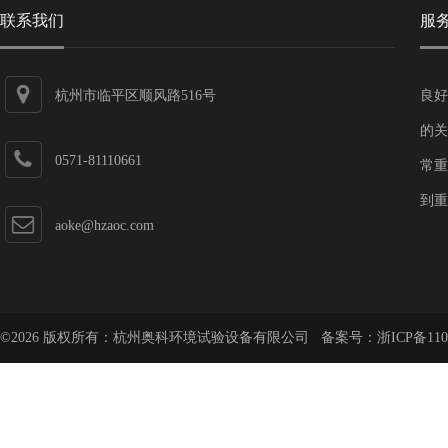
联系我们
服
杭州市临平区顺风路516号
良好
的关
0571-81110661
常重
到重
aoke@hzaoc.com
©2026 版权所有：杭州奥科环境试验设备有限公司 备案号：
浙ICP备110