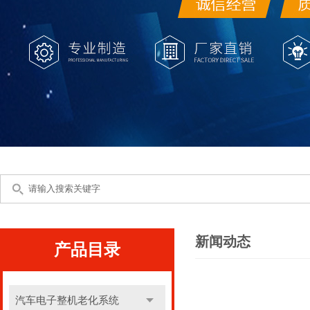
新闻动态
产品目录
汽车电子整机老化系统