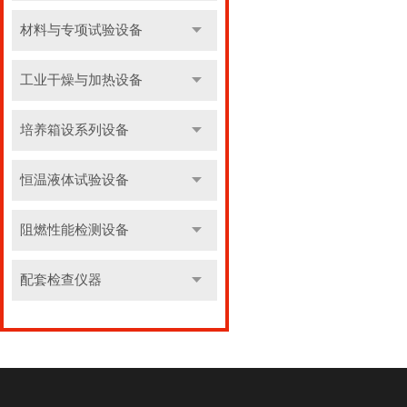
材料与专项试验设备
工业干燥与加热设备
培养箱设系列设备
恒温液体试验设备
阻燃性能检测设备
配套检查仪器