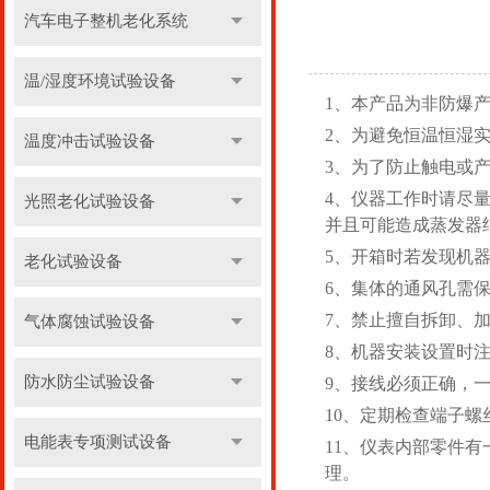
汽车电子整机老化系统
温/湿度环境试验设备
1、本产品为非防爆
2、为避免恒温恒湿
温度冲击试验设备
3、为了防止触电或
4、仪器工作时请尽
光照老化试验设备
并且可能造成蒸发器
5、开箱时若发现机
老化试验设备
6、集体的通风孔需
7、禁止擅自拆卸、
气体腐蚀试验设备
8、机器安装设置时
防水防尘试验设备
9、接线必须正确，
10、定期检查端子
电能表专项测试设备
11、仪表内部零件
理。