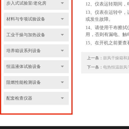
步入式试验室/老化房
12、仪表运转期间
13、仪表在运转中
材料与专项试验设备
或发生故障。
14、请使用干布擦
用，否则有漏电、触
工业干燥与加热设备
15、在开机之前要
培养箱设系列设备
上一条：
鼓风干燥箱和
恒温液体试验设备
下一条：
电热恒温鼓风
阻燃性能检测设备
配套检查仪器