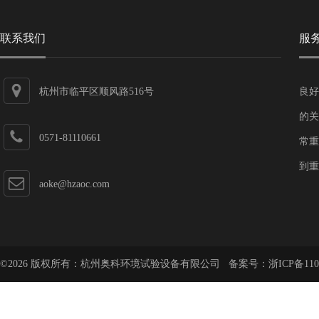
联系我们
服
杭州市临平区顺风路516号
良好
的关
0571-81110661
常重
到重
aoke@hzaoc.com
©2026 版权所有：杭州奥科环境试验设备有限公司 备案号：
浙ICP备110