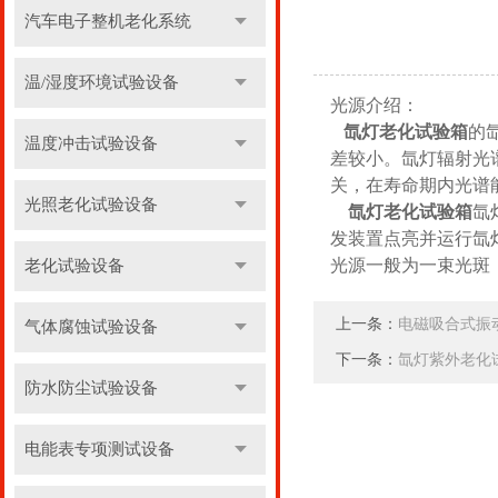
汽车电子整机老化系统
温/湿度环境试验设备
光源介绍：
氙灯老化试验箱
的
温度冲击试验设备
差较小。氙灯辐射光谱
关，在寿命期内光谱
光照老化试验设备
氙灯老化试验箱
氙
发装置点亮并运行氙
光源一般为一束光斑
老化试验设备
上一条：
电磁吸合式振
气体腐蚀试验设备
下一条：
氙灯紫外老化
防水防尘试验设备
电能表专项测试设备