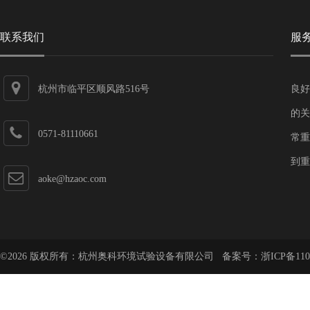
联系我们
服
杭州市临平区顺风路516号
良好
的关
0571-81110661
常重
到重
aoke@hzaoc.com
©2026 版权所有：杭州奥科环境试验设备有限公司 备案号：
浙ICP备110