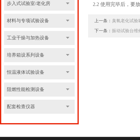
步入式试验室/老化房
2.2 使用完毕后，要
材料与专项试验设备
上一条：
臭氧老化试验
下一条：
振动试验台维
工业干燥与加热设备
培养箱设系列设备
恒温液体试验设备
阻燃性能检测设备
配套检查仪器